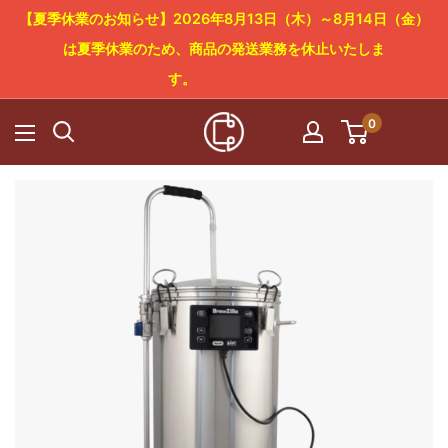
コ
【夏季休業のお知らせ】2026年8月13日（木）～8月14日（金）
ン
は夏季休業のため、商品の発送業務を休止いたしま
テ
す。
ン
0
Cowboy
ツ
Craft
に
LLC
ス
キ
ッ
プ
す
る