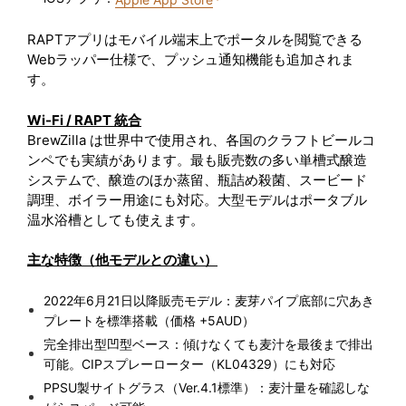
RAPTアプリはモバイル端末上でポータルを閲覧できる
Webラッパー仕様で、プッシュ通知機能も追加されま
す。
Wi-Fi / RAPT 統合
BrewZilla は世界中で使用され、各国のクラフトビールコ
ンペでも実績があります。最も販売数の多い単槽式醸造
システムで、醸造のほか蒸留、瓶詰め殺菌、スービード
調理、ボイラー用途にも対応。大型モデルはポータブル
温水浴槽としても使えます。
主な特徴（他モデルとの違い）
2022年6月21日以降販売モデル：麦芽パイプ底部に穴あき
プレートを標準搭載（価格 +5AUD）
完全排出型凹型ベース：傾けなくても麦汁を最後まで排出
可能。CIPスプレーローター（KL04329）にも対応
PPSU製サイトグラス（Ver.4.1標準）：麦汁量を確認しな