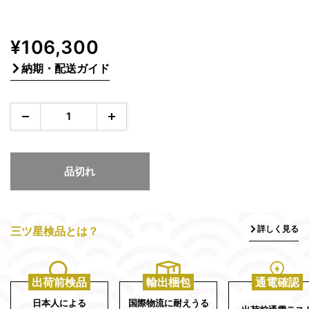
販
¥106,300
売
納期・配送ガイド
価
格
品切れ
詳しく見る
三ツ星検品とは？
出荷前検品
輸出梱包
通電確認
日本人による
国際物流に耐えうる