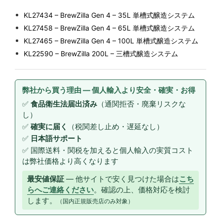
KL27434 – BrewZilla Gen 4 – 35L 単槽式醸造システム
KL27458 – BrewZilla Gen 4 – 65L 単槽式醸造システム
KL27465 – BrewZilla Gen 4 – 100L 単槽式醸造システム
KL22590 – BrewZilla 200L – 三槽式醸造システム
弊社から買う理由 — 個人輸入より安全・確実・お得
✅
食品衛生法届出済み
（通関拒否・廃棄リスクな
し）
✅
確実に届く
（税関差し止め・遅延なし）
✅
日本語サポート
✅ 国際送料・関税を加えると個人輸入の実質コスト
は弊社価格より高くなります
最安値保証
— 他サイトで安く見つけた場合は
こち
らへご連絡ください
。確認の上、価格対応を検討
します。
（国内正規販売店のみ対象）