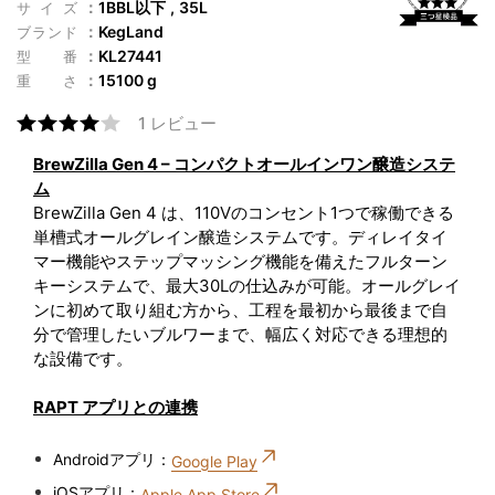
1BBL以下
35L
サイズ
KegLand
ブランド
KL27441
型番
15100 g
重さ
1 レビュー
BrewZilla Gen 4 – コンパクトオールインワン醸造システ
ム
BrewZilla Gen 4 は、110Vのコンセント1つで稼働できる
単槽式オールグレイン醸造システムです。ディレイタイ
マー機能やステップマッシング機能を備えたフルターン
キーシステムで、最大30Lの仕込みが可能。オールグレイ
ンに初めて取り組む方から、工程を最初から最後まで自
分で管理したいブルワーまで、幅広く対応できる理想的
な設備です。
RAPT アプリとの連携
Androidアプリ：
Google Play
iOSアプリ：
Apple App Store