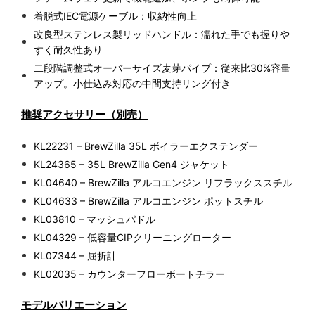
着脱式IEC電源ケーブル：収納性向上
改良型ステンレス製リッドハンドル：濡れた手でも握りや
すく耐久性あり
二段階調整式オーバーサイズ麦芽パイプ：従来比30%容量
アップ。小仕込み対応の中間支持リング付き
推奨アクセサリー（別売）
KL22231 – BrewZilla 35L ボイラーエクステンダー
KL24365 – 35L BrewZilla Gen4 ジャケット
KL04640 – BrewZilla アルコエンジン リフラックススチル
KL04633 – BrewZilla アルコエンジン ポットスチル
KL03810 – マッシュパドル
KL04329 – 低容量CIPクリーニングローター
KL07344 – 屈折計
KL02035 – カウンターフローボートチラー
モデルバリエーション