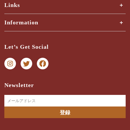
Links
全ての商品
Information
商品検索
Shipping Guide
三ツ星検品とは？
Let’s Get Social
納期・配送ガイド
お問い合わせ
プライバシー
特商法に関する表記
Newsletter
メールアドレス
登録