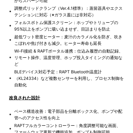
がらスパージ可能
調整式リッドクランプ（Ver.4.1標準）：蒸留器具やエクス
テンションに対応（※ガラス蓋には非対応）
フォルスボトム保護スクリーン：ホップやトリューブの
95%以上をポンプに吸い込ませず、目詰まりを防止
超低ワット密度ヒーター：麦汁のカラメル化を防ぎ、吹き
こぼれや焦げ付きも減少。ヒーター寿命も延長
Wi-Fi接続 & RAPTポータル連携：仕込み履歴の自動記録、
リモート操作、温度管理、ホップ投入タイミングの通知な
ど
BLEデバイス対応予定：RAPT Bluetooth温度計
（KL24334）など複数センサーを利用し、プロセス制御を
自動化
改良された設計
ベース構造改善：電子部品を分離ボックス化、ポンプや配
管へのアクセス性を向上
RAPTフルカラーコントローラー：角度調整可能な画面、
ファームウェア更新で機能追加、ポンプも制御可能