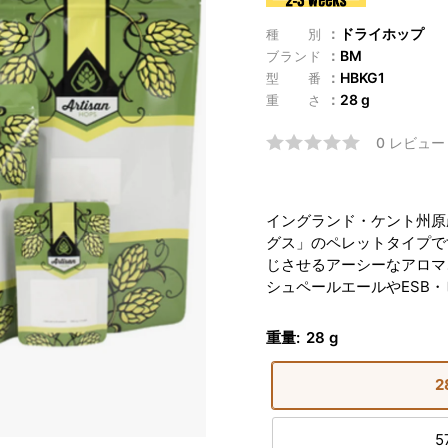
ドライホップ
種別
BM
ブランド
HBKG1
型番
28 g
重さ
0 レビュー
イングランド・ケント州原
グス」のペレットタイプで
じさせるアーシーなアロマ
シュペールエールやESB
重量:
28 g
2
5