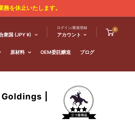
、商品の発送業務を休止いたします。
ログイン/新規登録
0
衆国 (JPY ¥)
アカウント
原材料
OEM委託醸造
ブログ
 Goldings |