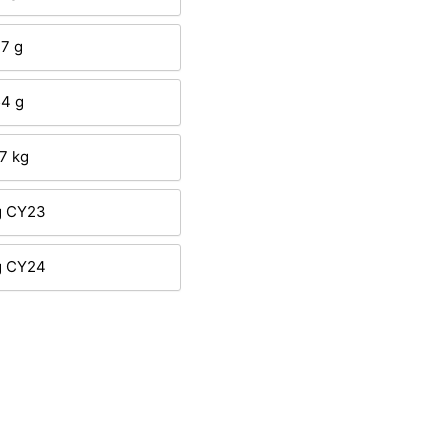
7 g
4 g
7 kg
g CY23
g CY24