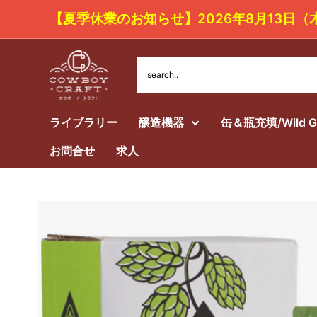
コ
【夏季休業のお知らせ】2026年8月1
ン
テ
Cowboy
ン
Craft
ツ
LLC
ライブラリー
醸造機器
缶＆瓶充填/Wild 
に
ス
お問合せ
求人
キ
ッ
プ
す
る