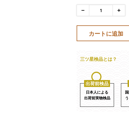
価
格
カートに追加
三ツ星検品とは？
出荷前検品
日本人による
国
出荷前実物検品
う