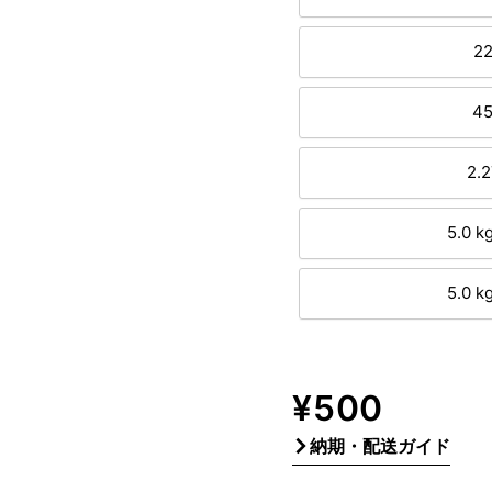
22
45
2.2
5.0 k
5.0 k
販
¥500
売
納期・配送ガイド