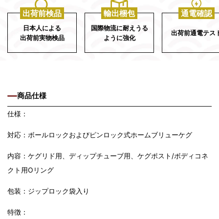
出荷前検品
輸出梱包
通電確認
日本人による
国際物流に耐えうる
出荷前通電テス
出荷前実物検品
ように強化
商品仕様
仕様：
対応：ボールロックおよびピンロック式ホームブリューケグ
内容：ケグリド用、ディップチューブ用、ケグポスト/ボディコネ
クト用Oリング
包装：ジップロック袋入り
特徴：