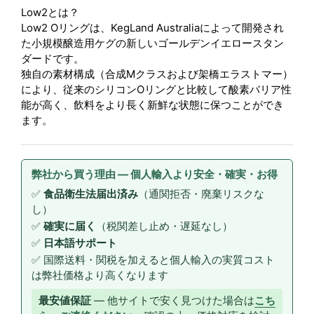
Low2とは？
Low2 Oリングは、KegLand Australiaによって開発され
た小規模醸造用ケグの新しいゴールデンイエロースタン
ダードです。
独自の素材構成（合成Mクラスおよび架橋エラストマー）
により、従来のシリコンOリングと比較して酸素バリア性
能が高く、飲料をより長く新鮮な状態に保つことができ
ます。
弊社から買う理由 — 個人輸入より安全・確実・お得
✅
食品衛生法届出済み
（通関拒否・廃棄リスクな
し）
✅
確実に届く
（税関差し止め・遅延なし）
✅
日本語サポート
✅ 国際送料・関税を加えると個人輸入の実質コスト
は弊社価格より高くなります
最安値保証
— 他サイトで安く見つけた場合は
こち