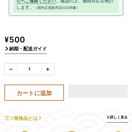
らへご連絡ください
。確認の上、価格対応を検討
します。
（国内正規販売店のみ対象）
販
¥500
売
納期・配送ガイド
価
格
カートに追加
詳しく見る
三ツ星検品とは？