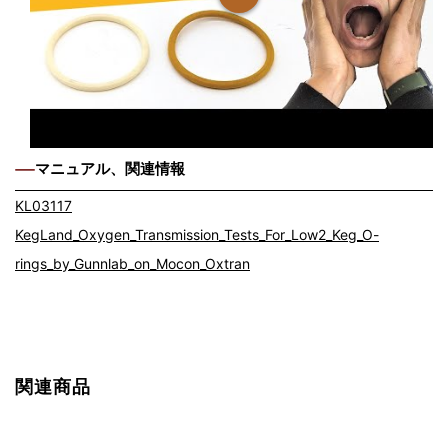
マニュアル、関連情報
KL03117
KegLand_Oxygen_Transmission_Tests_For_Low2_Keg_O-
rings_by_Gunnlab_on_Mocon_Oxtran
関連商品