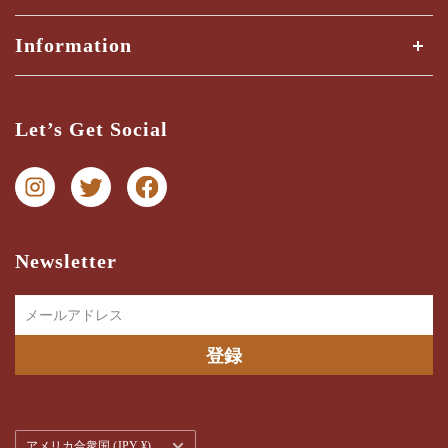
全ての商品
Information
商品検索
Shipping Guide
三ツ星検品とは？
Let’s Get Social
納期・配送ガイド
お問い合わせ
プライバシー
特商法に関する表記
Newsletter
メールアドレス
登録
通
アメリカ合衆国 (JPY ¥)