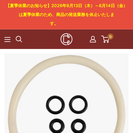
コ
【夏季休業のお知らせ】2026年8月13日（木）～8月14日（金）
ン
は夏季休業のため、商品の発送業務を休止いたしま
テ
す。
ン
0
Cowboy
ツ
Craft
に
LLC
ス
キ
ッ
プ
す
る