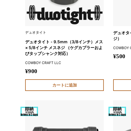
デュオタイト
デュオタイ
ジ）
デュオタイト - 9.5mm（3/8インチ）メス
× 5/8インチ メスネジ （ケグカプラーおよ
COWBOY 
びタップシャンク対応）
販
¥500
売
COWBOY CRAFT LLC
価
販
¥900
格
売
価
カートに追加
格