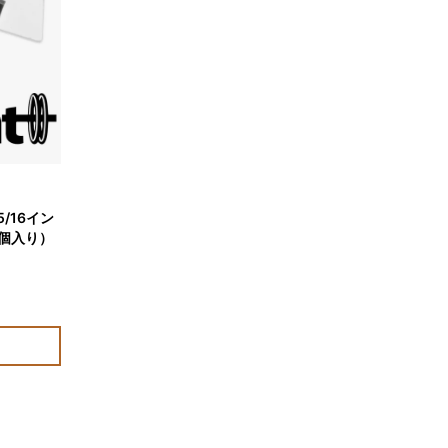
/16イン
個入り）