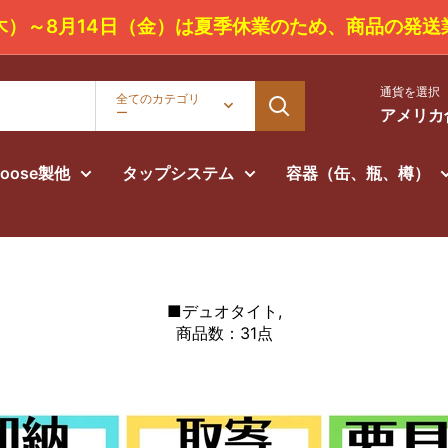
3日（木）～8月14日（金）は夏季休業のため
通貨を選択
全てのカテゴリ
ー
アメリカ合
Goose製他
タップシステム
容器（缶、瓶、樽）
■デュオタイト
商品数：31点