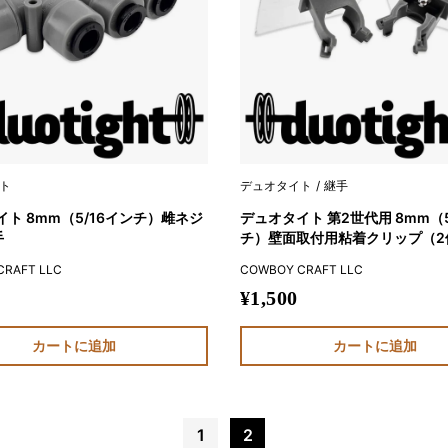
ト
デュオタイト
継手
ト 8mm（5/16インチ）雌ネジ
デュオタイト 第2世代用 8mm（5
手
チ）壁面取付用粘着クリップ（2
CRAFT LLC
COWBOY CRAFT LLC
販
¥1,500
売
価
カートに追加
カートに追加
格
1
2