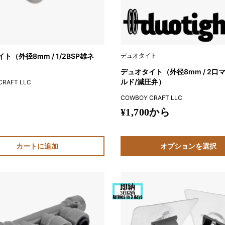
ト（外径8mm / 1/2BSP雄ネ
デュオタイト
デュオタイト（外径8mm / 2口
ルド/減圧弁）
CRAFT LLC
COWBOY CRAFT LLC
販
¥1,700から
売
価
カートに追加
オプションを選択
格