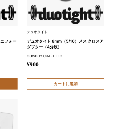
デュオタイト
マニフォー
デュオタイト 8mm（5/16）メス クロスア
ダプター（4分岐）
COWBOY CRAFT LLC
販
¥900
売
価
カートに追加
格