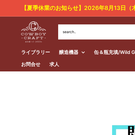
コ
【夏季休業のお知らせ】2026年8月1
ン
テ
Cowboy
ン
Craft
ツ
LLC
ライブラリー
醸造機器
缶＆瓶充填/Wild 
に
ス
お問合せ
求人
キ
ッ
プ
す
る