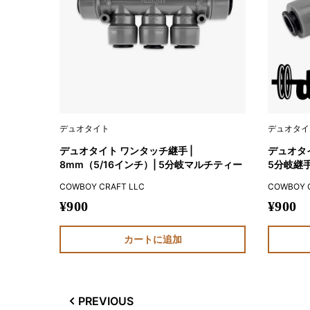
デュオタイト
デュオタイ
デュオタイト ワンタッチ継手 |
デュオタイ
8mm（5/16インチ）| 5分岐マルチティー
5分岐継
COWBOY CRAFT LLC
COWBOY 
販
販
¥900
¥900
売
売
価
価
カートに追加
格
格
PREVIOUS