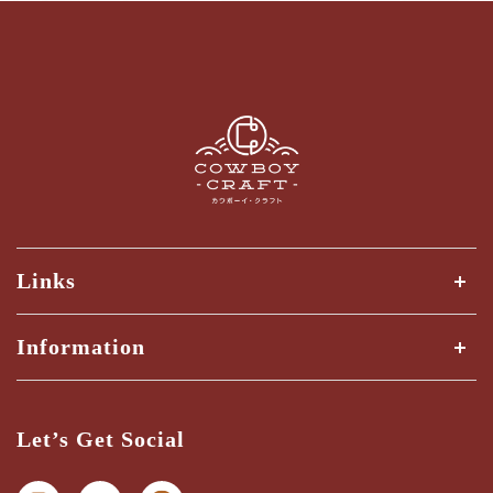
Links
全ての商品
Information
商品検索
Shipping Guide
三ツ星検品とは？
Let’s Get Social
納期・配送ガイド
お問い合わせ
プライバシー