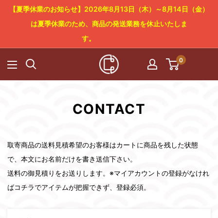
コ
【夏季休業のお知らせ】2026年8月13日（木）～8月14日（金）
ン
は夏季休業のため、商品の発送業務を休止いたしま
テ
す。
ン
0
Cowboy
ツ
Craft
に
LLC
ス
CONTACT
キ
ッ
プ
取寄商品の送料見積希望のお客様はカートに商品を残した状態
す
で、本文にお名前だけを書き送信下さい。
る
送料の御見積りをお送りします。※マイアカウントの登録がなけれ
ばコチラでアイテムが把握できず、登録必須。