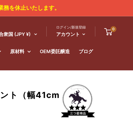
、商品の発送業務を休止いたします。
ログイン/新規登録
0
衆国 (JPY ¥)
アカウント
原材料
OEM委託醸造
ブログ
ント（幅41cm
）