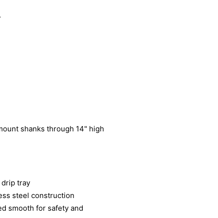
ト
 mount shanks through 14" high
drip tray
ess steel construction
ed smooth for safety and