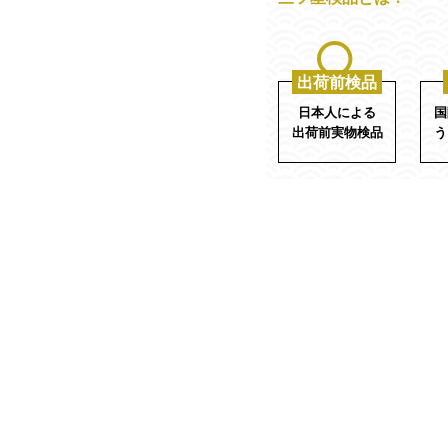
出荷前検品
日本人による
国
出荷前実物検品
う