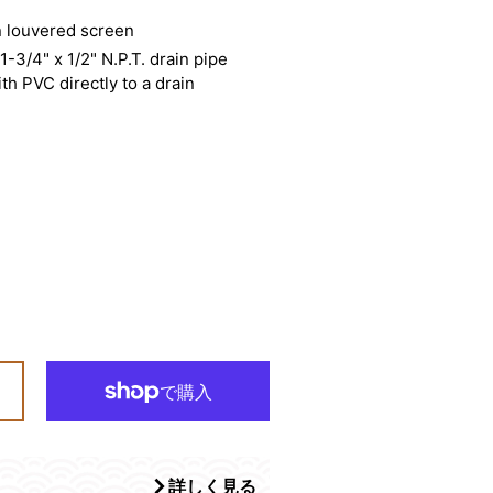
on louvered screen
-3/4" x 1/2" N.P.T. drain pipe
th PVC directly to a drain
詳しく見る