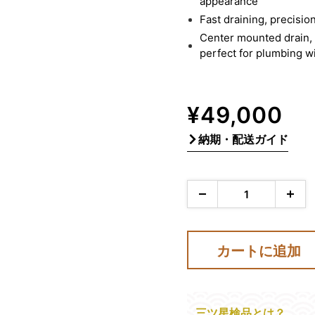
appearance
Fast draining, precisi
Center mounted drain, 1
perfect for plumbing wi
販
¥49,000
売
納期・配送ガイド
価
格
カートに追加
三ツ星検品とは？