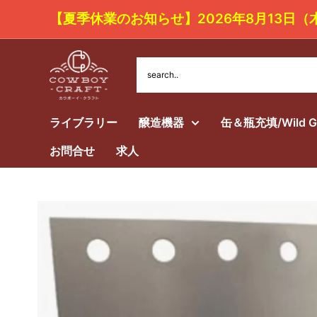
コ
【夏季休業のお知らせ】2026年8月1
ン
テ
Cowboy
ン
Craft
ツ
LLC
ライブラリー
醸造機器
缶＆瓶充填/Wild 
に
ス
お問合せ
求人
キ
ッ
プ
す
る