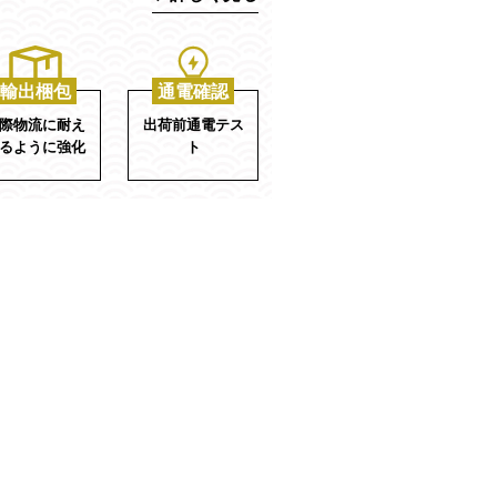
輸出梱包
通電確認
際物流に耐え
出荷前通電テス
るように強化
ト