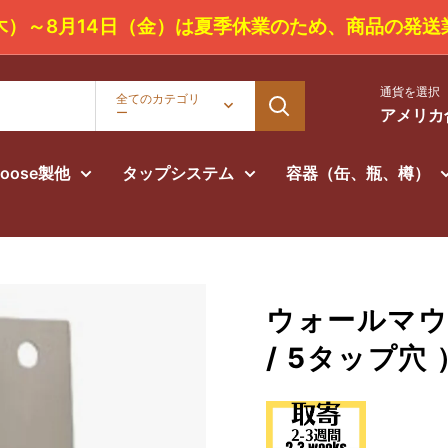
3日（木）～8月14日（金）は夏季休業のため
通貨を選択
全てのカテゴリ
ー
アメリカ合
Goose製他
タップシステム
容器（缶、瓶、樽）
ウォールマウ
/ 5タップ穴 