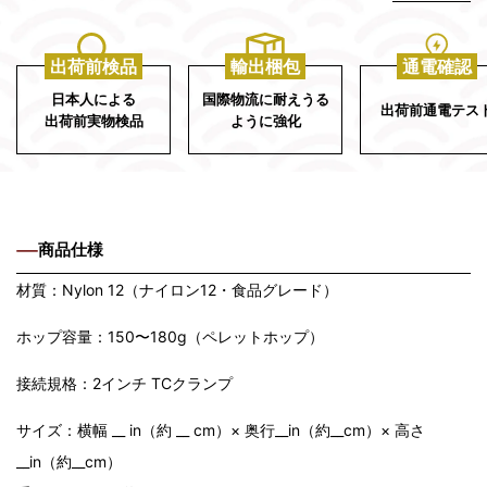
出荷前検品
輸出梱包
通電確認
日本人による
国際物流に耐えうる
出荷前通電テス
出荷前実物検品
ように強化
商品仕様
材質：Nylon 12（ナイロン12・食品グレード）
ホップ容量：150〜180g（ペレットホップ）
接続規格：2インチ TCクランプ
サイズ：横幅 __ in（約 __ cm）× 奥行__in（約__cm）× 高さ
__in（約__cm）