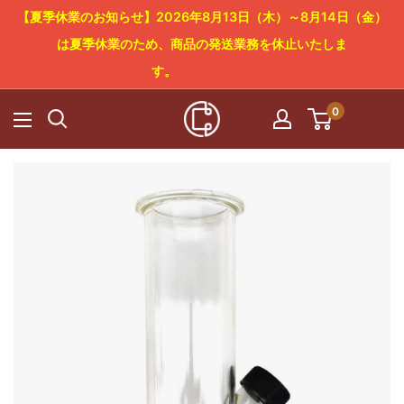
コ
【夏季休業のお知らせ】2026年8月13日（木）～8月14日（金）
ン
は夏季休業のため、商品の発送業務を休止いたしま
テ
す。
ン
0
Cowboy
ツ
Craft
に
LLC
ス
キ
ッ
プ
す
る