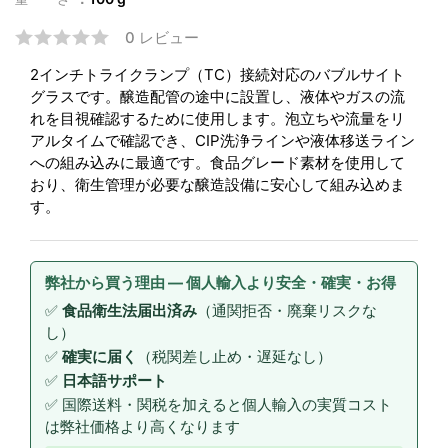
0 レビュー
2インチトライクランプ（TC）接続対応のバブルサイト
グラスです。醸造配管の途中に設置し、液体やガスの流
れを目視確認するために使用します。泡立ちや流量をリ
アルタイムで確認でき、CIP洗浄ラインや液体移送ライン
への組み込みに最適です。食品グレード素材を使用して
おり、衛生管理が必要な醸造設備に安心して組み込めま
す。
弊社から買う理由 — 個人輸入より安全・確実・お得
✅
食品衛生法届出済み
（通関拒否・廃棄リスクな
し）
✅
確実に届く
（税関差し止め・遅延なし）
✅
日本語サポート
✅ 国際送料・関税を加えると個人輸入の実質コスト
は弊社価格より高くなります