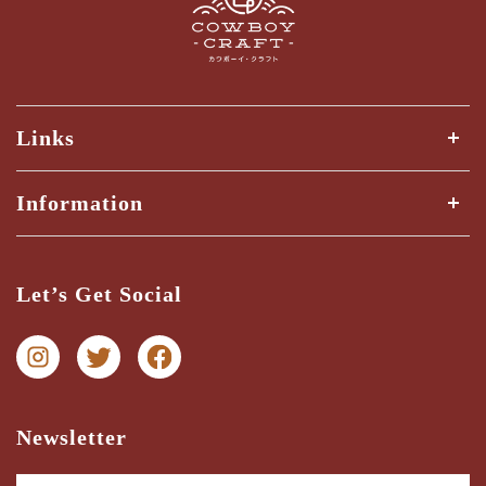
Links
全ての商品
Information
商品検索
Shipping Guide
三ツ星検品とは？
Let’s Get Social
納期・配送ガイド
お問い合わせ
プライバシー
特商法に関する表記
Newsletter