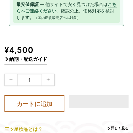
最安値保証
— 他サイトで安く見つけた場合は
こち
らへご連絡ください
。確認の上、価格対応を検討
します。
（国内正規販売店のみ対象）
販
¥4,500
売
納期・配送ガイド
価
格
カートに追加
詳しく見る
三ツ星検品とは？