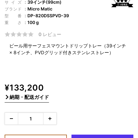
39インチ(99cm)
サイズ
Micro Matic
ブランド
DP-820DSSPVD-39
型番
100 g
重さ
0 レビュー
ビール用サーフェスマウントドリップトレー（39インチ
× 8インチ、PVDグリッド付きステンレストレー）
販
¥133,200
売
納期・配送ガイド
価
格