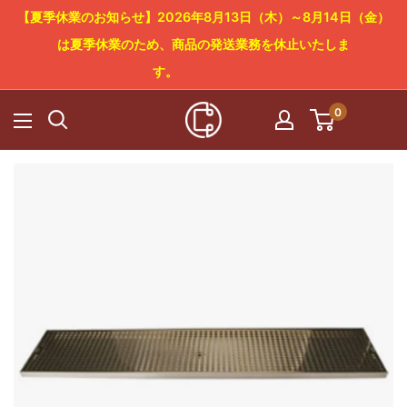
コ
【夏季休業のお知らせ】2026年8月13日（木）～8月14日（金）
ン
は夏季休業のため、商品の発送業務を休止いたしま
テ
す。
ン
0
Cowboy
ツ
Craft
に
LLC
ス
キ
ッ
プ
す
る