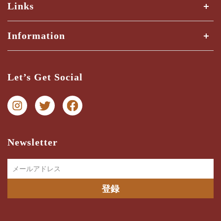
Links
全ての商品
Information
商品検索
Shipping Guide
三ツ星検品とは？
Let’s Get Social
納期・配送ガイド
お問い合わせ
プライバシー
特商法に関する表記
Newsletter
メールアドレス
登録