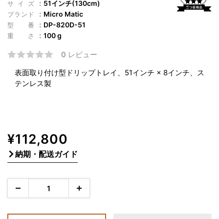
51インチ(130cm)
サイズ
Micro Matic
ブランド
DP-820D-51
型番
100 g
重さ
0 レビュー
表面取り付け型ドリップトレイ、51インチ × 8インチ、ス
テンレス製
販
¥112,800
売
納期・配送ガイド
価
格