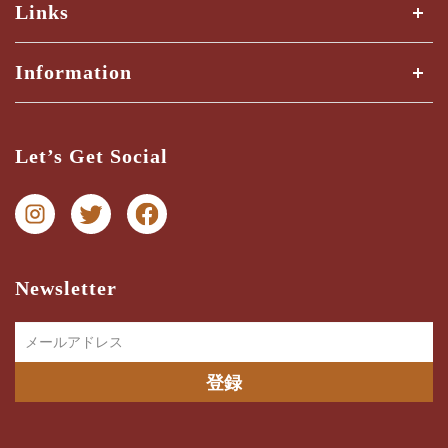
Links
全ての商品
Information
商品検索
Shipping Guide
三ツ星検品とは？
Let’s Get Social
納期・配送ガイド
お問い合わせ
プライバシー
特商法に関する表記
Newsletter
メールアドレス
登録