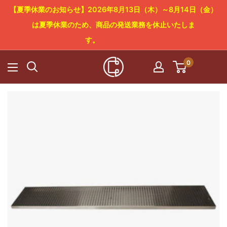
コ
【夏季休業のお知らせ】2026年8月13日（木）～8月14日（金）
ン
は夏季休業のため、商品の発送業務を休止いたしま
テ
す。
ン
0
Cowboy
ツ
Craft
に
LLC
ス
キ
ッ
プ
す
る