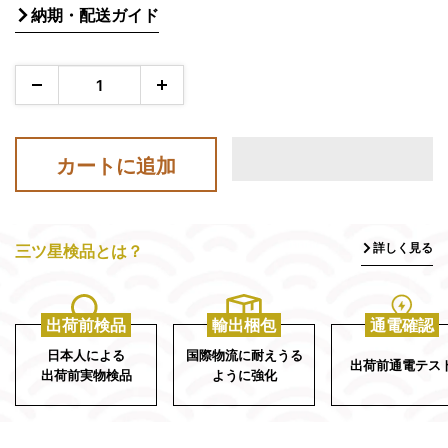
売
納期・配送ガイド
価
格
カートに追加
詳しく見る
三ツ星検品とは？
出荷前検品
輸出梱包
通電確認
日本人による
国際物流に耐えうる
出荷前通電テス
出荷前実物検品
ように強化