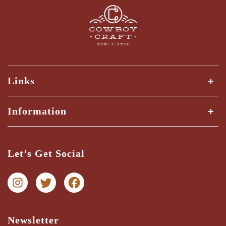
Links
全ての商品
Information
商品検索
Shipping Guide
三ツ星検品とは？
Let’s Get Social
納期・配送ガイド
お問い合わせ
プライバシー
特商法に関する表記
Newsletter