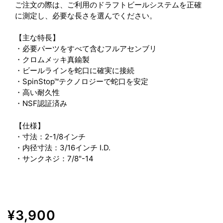
ご注文の際は、ご利用のドラフトビールシステムを正確
に測定し、必要な長さを選んでください。
【主な特長】
・必要パーツをすべて含むフルアセンブリ
・クロムメッキ真鍮製
・ビールラインを蛇口に確実に接続
・SpinStop™テクノロジーで蛇口を安定
・高い耐久性
・NSF認証済み
【仕様】
・寸法：2-1/8インチ
・内径寸法：3/16インチ I.D.
・サンクネジ：7/8"-14
販
¥3,900