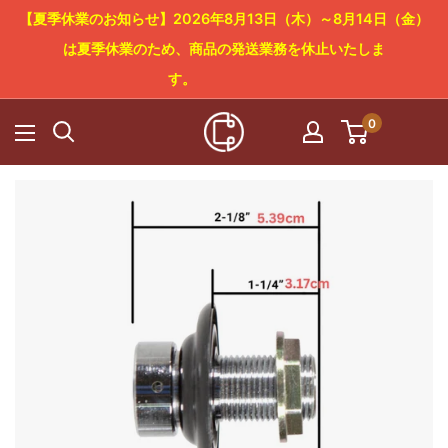
コ
【夏季休業のお知らせ】2026年8月13日（木）～8月14日（金）
ン
は夏季休業のため、商品の発送業務を休止いたしま
テ
す。
ン
0
Cowboy
ツ
Craft
に
LLC
ス
キ
ッ
プ
す
る