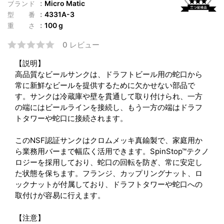
Micro Matic
ブランド
4331A-3
型番
100 g
重さ
0 レビュー
【説明】
高品質なビールサンクは、ドラフトビール用の蛇口から
常に新鮮なビールを提供するために欠かせない部品で
す。サンクは冷蔵庫や壁を貫通して取り付けられ、一方
の端にはビールラインを接続し、もう一方の端はドラフ
トタワーや蛇口に接続されます。
このNSF認証サンクはクロムメッキ真鍮製で、家庭用か
ら業務用バーまで幅広く活用できます。SpinStop™テクノ
ロジーを採用しており、蛇口の回転を防ぎ、常に安定し
た状態を保ちます。フランジ、カップリングナット、ロ
ックナットが付属しており、ドラフトタワーや蛇口への
取付けが容易に行えます。
【注意】