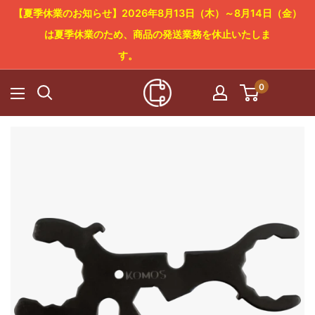
コ
【夏季休業のお知らせ】2026年8月13日（木）～8月14日（金）
ン
は夏季休業のため、商品の発送業務を休止いたしま
テ
す。
ン
0
Cowboy
ツ
Craft
に
LLC
ス
キ
ッ
プ
す
る