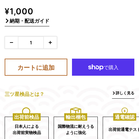
販
¥1,000
売
納期・配送ガイド
価
格
カートに追加
詳しく見る
三ツ星検品とは？
出荷前検品
輸出梱包
通電確認
日本人による
国際物流に耐えうる
出荷前通電テス
出荷前実物検品
ように強化