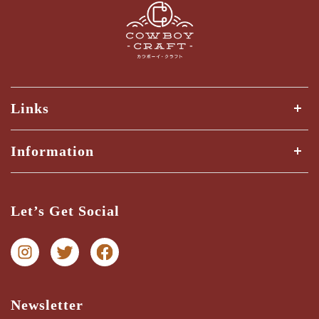
Links
全ての商品
Information
商品検索
Shipping Guide
三ツ星検品とは？
Let’s Get Social
納期・配送ガイド
お問い合わせ
プライバシー
特商法に関する表記
Newsletter