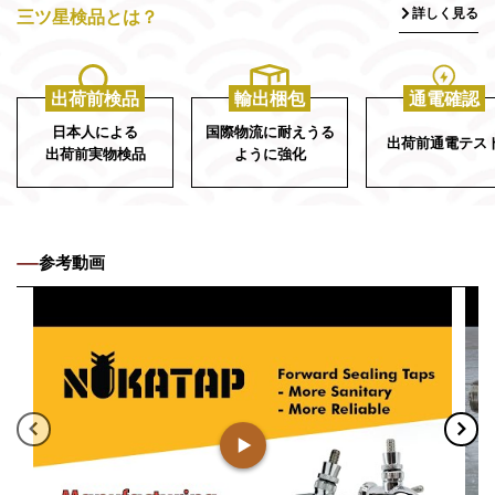
詳しく見る
三ツ星検品とは？
出荷前検品
輸出梱包
通電確認
日本人による
国際物流に耐えうる
出荷前通電テス
出荷前実物検品
ように強化
参考動画