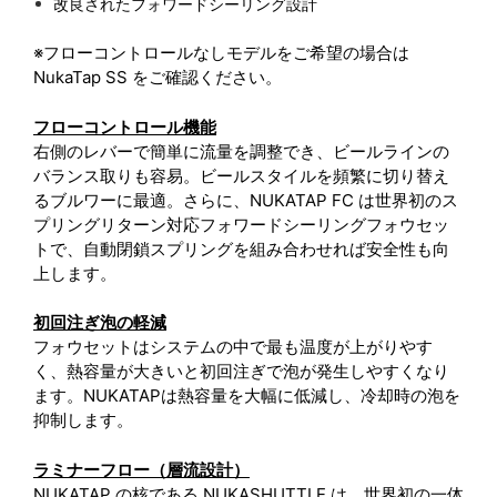
改良されたフォワードシーリング設計
※フローコントロールなしモデルをご希望の場合は
NukaTap SS をご確認ください。
フローコントロール機能
右側のレバーで簡単に流量を調整でき、ビールラインの
バランス取りも容易。ビールスタイルを頻繁に切り替え
るブルワーに最適。さらに、NUKATAP FC は世界初のス
プリングリターン対応フォワードシーリングフォウセッ
トで、自動閉鎖スプリングを組み合わせれば安全性も向
上します。
初回注ぎ泡の軽減
フォウセットはシステムの中で最も温度が上がりやす
く、熱容量が大きいと初回注ぎで泡が発生しやすくなり
ます。NUKATAPは熱容量を大幅に低減し、冷却時の泡を
抑制します。
ラミナーフロー（層流設計）
NUKATAP の核である NUKASHUTTLE は、世界初の一体