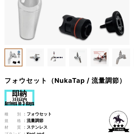
フォウセット（NukaTap / 流量調節）
フォウセット
種別
流量調節
規格
ステンレス
材質
KegLand
ブランド