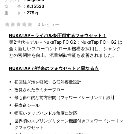
KL15523
型番
275 g
重さ
0 レビュー
NUKATAP – ライバルを圧倒するフォウセット！
第2世代モデル – NukaTap FC G2：NukaTap FC – G2 は
全く新しいフローコントロール機構を採用し、シャンク
との密閉性を向上。流量制御性能も改善されました。
NUKATAP が従来のフォウセットと異なる点
初回注ぎ泡を軽減する低熱容量設計
改良されたラミナーフロー
最も衛生的な前方密閉（フォワードシーリング）設計
長寿命シール
幅広いタップハンドル角度に対応
世界初のスプリングリターン機能付きフォワードシーリン
グフォウセット