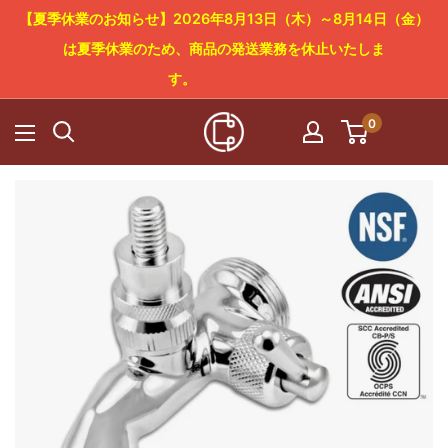
コ
【夏季休業のお知らせ】2026年8月13日（木）～8月14日（金）
ン
は夏季休業のため、商品の発送業務を休止いたしま
テ
す。
ン
0
Cowboy
ツ
Craft
に
LLC
ス
キ
ッ
プ
す
る