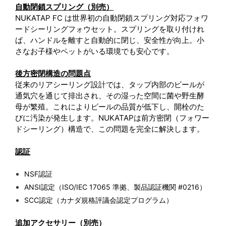
自動閉鎖スプリング（別売）
NUKATAP FC は世界初の自動閉鎖スプリング対応フォワ
ードシーリングフォウセット。スプリングを取り付けれ
ば、ハンドルを離すと自動的に閉じ、安全性が向上。小
さなお子様やペットがいる環境でも安心です。
後方密閉構造の問題点
従来のリアシーリング設計では、タップ内部のビールが
通気穴を通じて排出され、その湿った空間に菌や野生酵
母が繁殖。これによりビールの品質が低下し、開栓のた
びに汚染が発生します。NUKATAPは前方密閉（フォワー
ドシーリング）構造で、この問題を完全に解決します。
認証
NSF認証
ANSI認定（ISO/IEC 17065 準拠、製品認証機関 #0216）
SCC認定（カナダ規格評議会認定プログラム）
追加アクセサリー（別売）