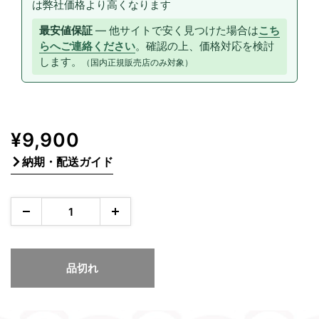
は弊社価格より高くなります
最安値保証
— 他サイトで安く見つけた場合は
こち
らへご連絡ください
。確認の上、価格対応を検討
します。
（国内正規販売店のみ対象）
販
¥9,900
売
納期・配送ガイド
価
格
品切れ