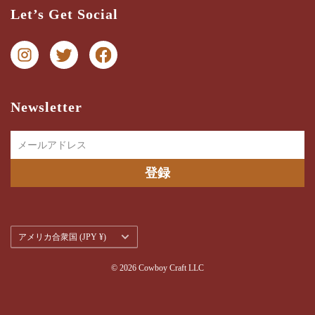
三ツ星検品とは？
Let’s Get Social
納期・配送ガイド
お問い合わせ
プライバシー
特商法に関する表記
Newsletter
メールアドレス
登録
通
アメリカ合衆国 (JPY ¥)
貨
を
選
© 2026 Cowboy Craft LLC
択