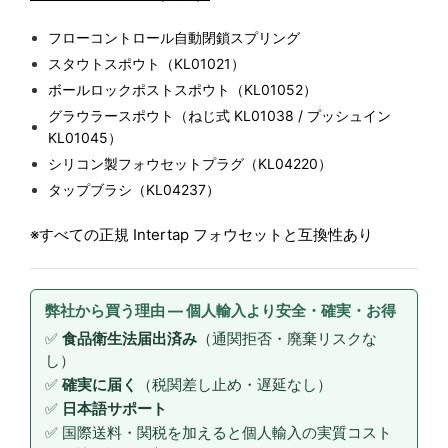
フローコントロール自動閉鎖スプリング
スタウトスポウト（KL01021）
ボールロックポストスポウト（KL01052）
グラウラースポウト（ねじ式 KL01038 / プッシュイン
KL01045）
シリコン製フォウセットプラグ（KL04220）
タップブラシ（KL04237）
※すべての正規 Intertap フォウセットと互換性あり
弊社から買う理由 — 個人輸入より安全・確実・お得
✅
食品衛生法届出済み
（通関拒否・廃棄リスクな
し）
✅
確実に届く
（税関差し止め・遅延なし）
✅
日本語サポート
✅ 国際送料・関税を加えると個人輸入の実質コスト