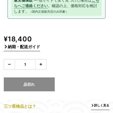
最安値保証
— 他サイトで安く見つけた場合は
こち
らへご連絡ください
。確認の上、価格対応を検討
します。
（国内正規販売店のみ対象）
販
¥18,400
売
納期・配送ガイド
価
格
品切れ
詳しく見る
三ツ星検品とは？