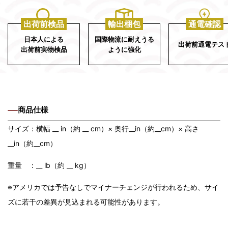
出荷前検品
輸出梱包
通電確認
日本人による
国際物流に耐えうる
出荷前通電テス
出荷前実物検品
ように強化
商品仕様
サイズ：横幅 __ in（約 __ cm）× 奥行__in（約__cm）× 高さ
__in（約__cm）
重量 ：__ lb（約 __ kg）
※アメリカでは予告なしでマイナーチェンジが行われるため、サイ
ズに若干の差異が見込まれる可能性があります。