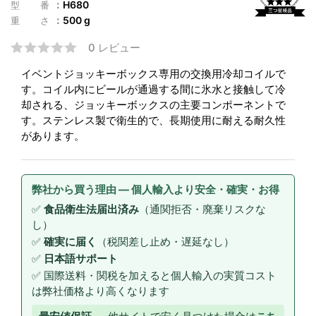
H680
型番
500 g
重さ
0 レビュー
イベントジョッキーボックス専用の交換用冷却コイルで
す。コイル内にビールが通過する間に氷水と接触して冷
却される、ジョッキーボックスの主要コンポーネントで
す。ステンレス製で衛生的で、長期使用に耐える耐久性
があります。
弊社から買う理由 — 個人輸入より安全・確実・お得
✅
食品衛生法届出済み
（通関拒否・廃棄リスクな
し）
✅
確実に届く
（税関差し止め・遅延なし）
✅
日本語サポート
✅ 国際送料・関税を加えると個人輸入の実質コスト
は弊社価格より高くなります