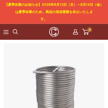
コ
【夏季休業のお知らせ】2026年8月13日（木）～8月14日（金）
ン
は夏季休業のため、商品の発送業務を休止いたしま
テ
す。
ン
0
Cowboy
ツ
Craft
に
LLC
ス
キ
ッ
プ
す
る