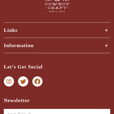
Links
全ての商品
Information
商品検索
Shipping Guide
三ツ星検品とは？
Let’s Get Social
納期・配送ガイド
お問い合わせ
プライバシー
特商法に関する表記
Newsletter
メールアドレス